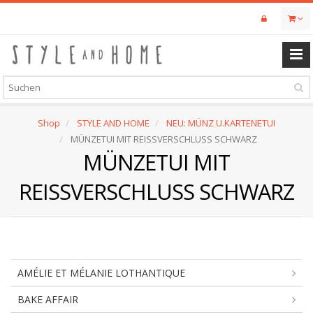
Skip
to
main
content
Shop
STYLE AND HOME
NEU: MÜNZ U.KARTENETUI
MÜNZETUI MIT REISSVERSCHLUSS SCHWARZ
MÜNZETUI MIT
REISSVERSCHLUSS SCHWARZ
AMÉLIE ET MÉLANIE LOTHANTIQUE
BAKE AFFAIR